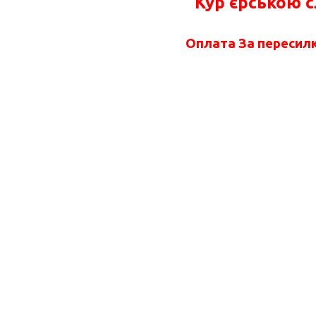
Кур'єрською 
Оплата За пересилк