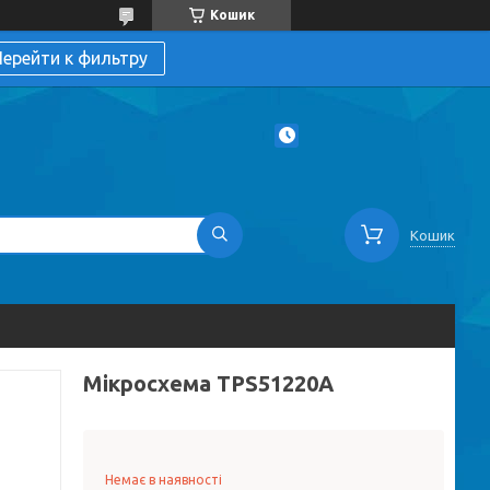
Кошик
ерейти к фильтру
Кошик
Мікросхема TPS51220A
Немає в наявності