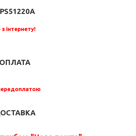
PS51220A
з інтернету!
ОПЛАТА
передоплатою
ОСТАВКА