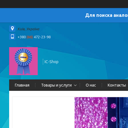
Для поиска анало
Київ, Україна
+380
(66)
472-23-98
IC-Shop
Главная
Товары и услуги
О нас
Контакты