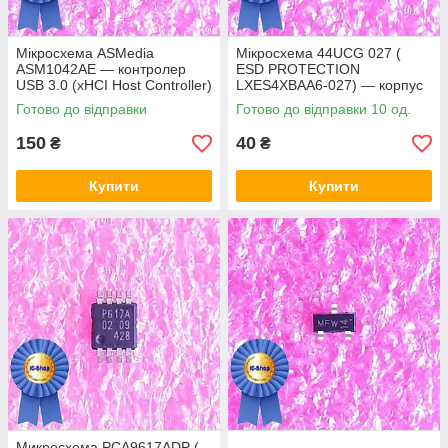
Мікросхема ASMedia
Мікросхема 44UCG 027 (
ASM1042AE — контролер
ESD PROTECTION
USB 3.0 (xHCI Host Controller)
LXES4XBAA6-027) — корпус
msop8
Готово до відправки
Готово до відправки 10 од.
150
40
₴
₴
Купити
Купити
Микросхема PCA9617ADP (