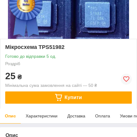
Мікросхема TPS51982
Готово до відправки 5 од.
Роздріб
25
₴
Мінімальна сума замовлення на сайті — 50 ₴
Купити
Опис
Характеристики
Доставка
Оплата
Умови п
Опис