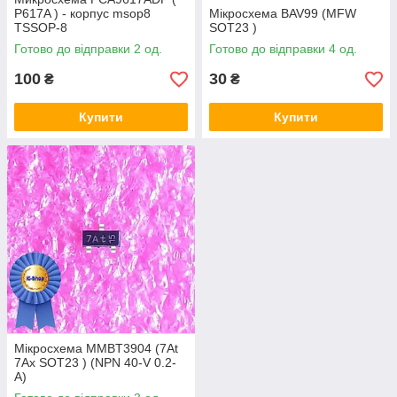
P617A ) - корпус msop8
Мікросхема BAV99 (MFW
TSSOP-8
SOT23 )
Готово до відправки 2 од.
Готово до відправки 4 од.
100
30
₴
₴
Купити
Купити
Мікросхема MMBT3904 (7At
7Ax SOT23 ) (NPN 40-V 0.2-
A)