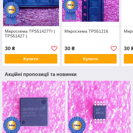
Мікросхема TPS51427TI (
Мікросхема TPS51216
Мік
TPS51427 )
30
30
30
₴
₴
Купити
Купити
Акційні пропозиції та новинки