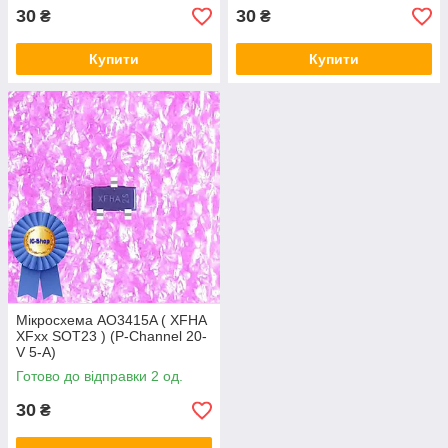
30
30
₴
₴
Купити
Купити
Мікросхема AO3415A ( XFHA
XFxx SOT23 ) (P-Channel 20-
V 5-A)
Готово до відправки 2 од.
30
₴