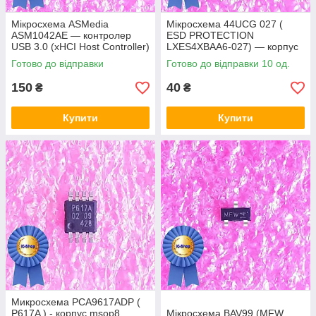
Мікросхема ASMedia
Мікросхема 44UCG 027 (
ASM1042AE — контролер
ESD PROTECTION
USB 3.0 (xHCI Host Controller)
LXES4XBAA6-027) — корпус
msop8
Готово до відправки
Готово до відправки 10 од.
150
40
₴
₴
Купити
Купити
Микросхема PCA9617ADP (
P617A ) - корпус msop8
Мікросхема BAV99 (MFW