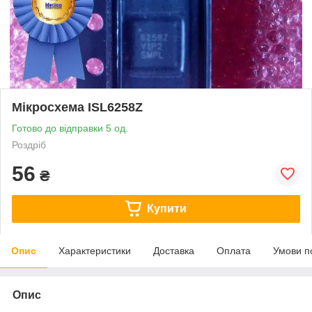
Мікросхема ISL6258Z
Готово до відправки 5 од.
Роздріб
56
₴
Купити
Опис
Характеристики
Доставка
Оплата
Умови п
Опис