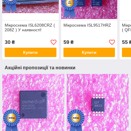
Мікросхема ISL6208CRZ (
Мікросхема ISL9517HRZ
Мік
208Z ) У наявності!
( QF
30
59
55
₴
₴
Купити
Купити
Акційні пропозиції та новинки