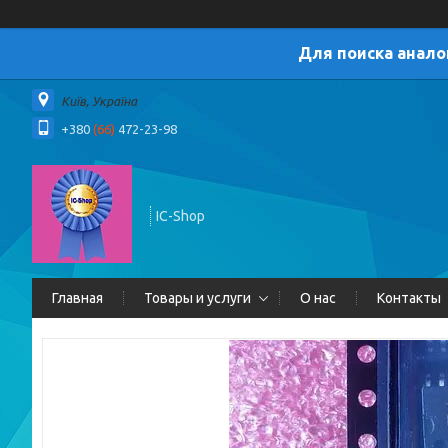
Для поиска анало
Київ, Україна
+380
(66)
472-23-98
IC-Shop
Главная
Товары и услуги
О нас
Контакты