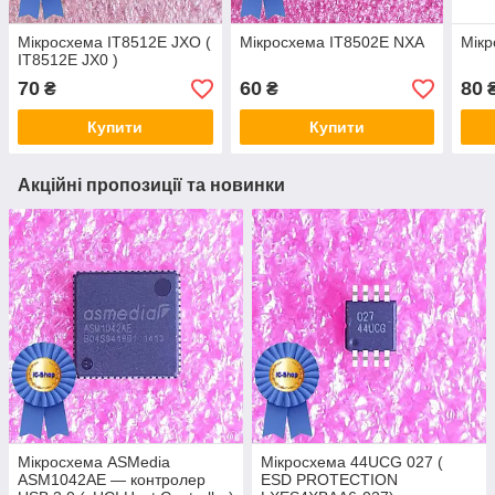
Мікросхема IT8512E JXO (
Мікросхема IT8502E NXA
Мікр
IT8512E JX0 )
70
60
80
₴
₴
Купити
Купити
Акційні пропозиції та новинки
Мікросхема ASMedia
Мікросхема 44UCG 027 (
ASM1042AE — контролер
ESD PROTECTION