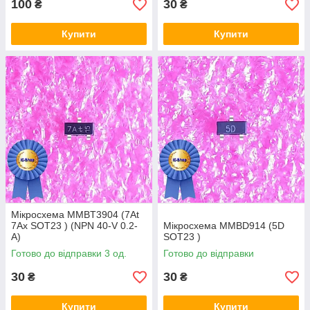
100
30
₴
₴
Купити
Купити
Мікросхема MMBT3904 (7At
7Ax SOT23 ) (NPN 40-V 0.2-
Мікросхема MMBD914 (5D
A)
SOT23 )
Готово до відправки 3 од.
Готово до відправки
30
30
₴
₴
Купити
Купити