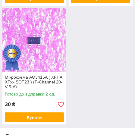
Мікросхема AO3415A ( XFHA
XFxx SOT23 ) (P-Channel 20-
V 5-A)
Готово до відправки 2 од.
30
₴
Купити