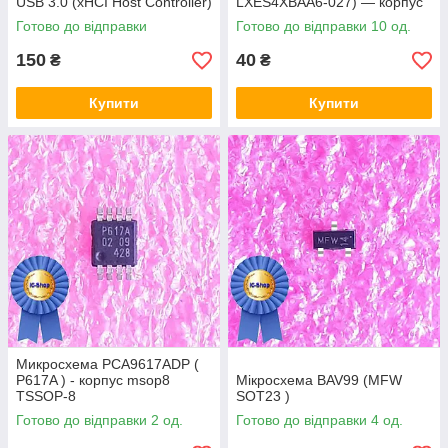
USB 3.0 (xHCI Host Controller)
LXES4XBAA6-027) — корпус
msop8
Готово до відправки
Готово до відправки 10 од.
150
40
₴
₴
Купити
Купити
Микросхема PCA9617ADP (
P617A ) - корпус msop8
Мікросхема BAV99 (MFW
TSSOP-8
SOT23 )
Готово до відправки 2 од.
Готово до відправки 4 од.