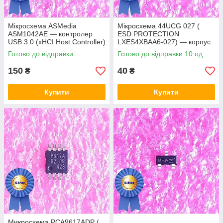
Мікросхема ASMedia
Мікросхема 44UCG 027 (
ASM1042AE — контролер
ESD PROTECTION
USB 3.0 (xHCI Host Controller)
LXES4XBAA6-027) — корпус
msop8
Готово до відправки
Готово до відправки 10 од.
150
40
₴
₴
Купити
Купити
Микросхема PCA9617ADP (