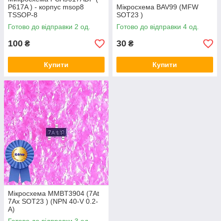
P617A ) - корпус msop8
Мікросхема BAV99 (MFW
TSSOP-8
SOT23 )
Готово до відправки 2 од.
Готово до відправки 4 од.
100
30
₴
₴
Купити
Купити
Мікросхема MMBT3904 (7At
7Ax SOT23 ) (NPN 40-V 0.2-
A)