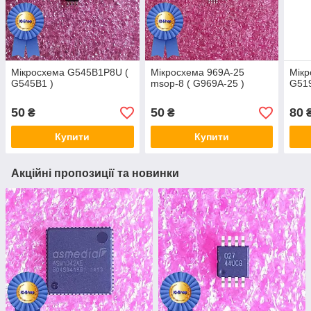
Мікросхема G545B1P8U (
Мікросхема 969A-25
Мік
G545B1 )
msop-8 ( G969A-25 )
G519
50
50
80
₴
₴
Купити
Купити
Акційні пропозиції та новинки