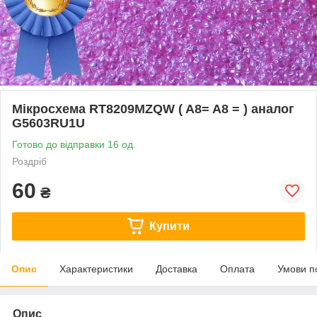
Мікросхема RT8209MZQW ( A8= A8 = ) аналог
G5603RU1U
Готово до відправки 16 од.
Роздріб
60
₴
Купити
Опис
Характеристики
Доставка
Оплата
Умови п
Опис