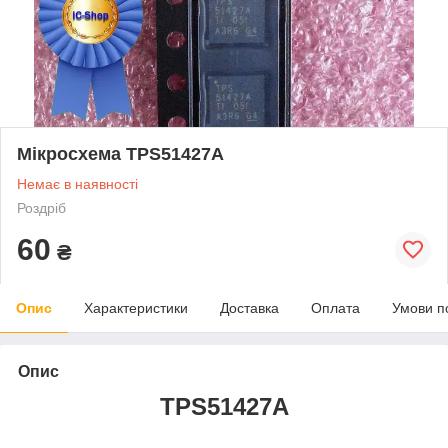
Мікросхема TPS51427A
Немає в наявності
Роздріб
60
₴
Опис
Характеристики
Доставка
Оплата
Умови п
Опис
TPS51427A