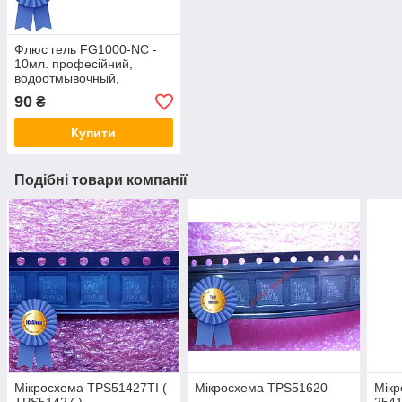
Флюс гель FG1000-NC -
10мл. професійний,
водоотмывочный,
водосмываемый
90
₴
Купити
Подібні товари компанії
Мікросхема TPS51427TI (
Мікросхема TPS51620
Мікр