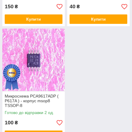
150
40
₴
₴
Купити
Купити
Микросхема PCA9617ADP (
P617A ) - корпус msop8
TSSOP-8
Готово до відправки 2 од.
100
₴