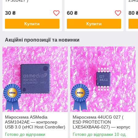
TPS51427 )
2541
30
60
80
₴
₴
Купити
Купити
Акційні пропозиції та новинки
Мікросхема ASMedia
Мікросхема 44UCG 027 (
ASM1042AE — контролер
ESD PROTECTION
USB 3.0 (xHCI Host Controller)
LXES4XBAA6-027) — корпус
msop8
Готово до відправки
Готово до відправки 10 од.