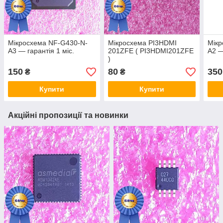
Мікросхема NF-G430-N-
Мікросхема PI3HDMI
Мікр
A3 — гарантія 1 міс.
201ZFE ( PI3HDMI201ZFE
A2 —
)
150
80
350
₴
₴
Купити
Купити
Акційні пропозиції та новинки