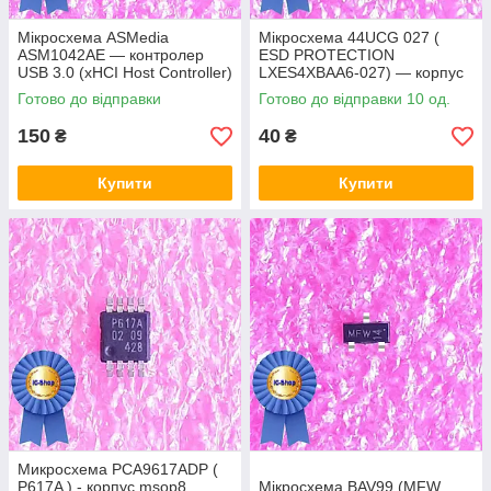
Мікросхема ASMedia
Мікросхема 44UCG 027 (
ASM1042AE — контролер
ESD PROTECTION
USB 3.0 (xHCI Host Controller)
LXES4XBAA6-027) — корпус
msop8
Готово до відправки
Готово до відправки 10 од.
150
40
₴
₴
Купити
Купити
Микросхема PCA9617ADP (
P617A ) - корпус msop8
Мікросхема BAV99 (MFW