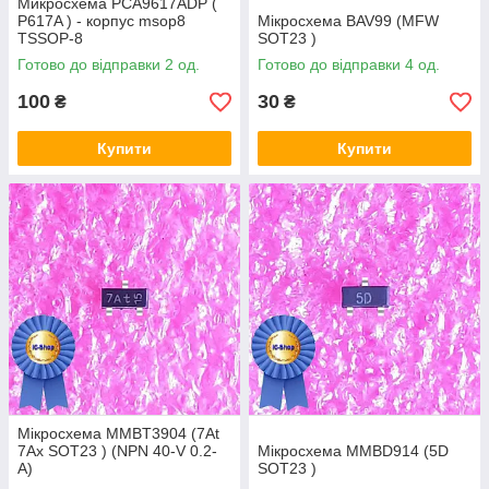
Микросхема PCA9617ADP (
P617A ) - корпус msop8
Мікросхема BAV99 (MFW
TSSOP-8
SOT23 )
Готово до відправки 2 од.
Готово до відправки 4 од.
100
30
₴
₴
Купити
Купити
Мікросхема MMBT3904 (7At
7Ax SOT23 ) (NPN 40-V 0.2-
Мікросхема MMBD914 (5D
A)
SOT23 )