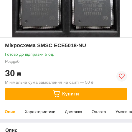
Мікросхема SMSC ECE5018-NU
Готово до відправки 5 од.
Роздріб
30
₴
Мінімальна сума замовлення на сайті — 50 ₴
Купити
Опис
Характеристики
Доставка
Оплата
Умови п
Опис