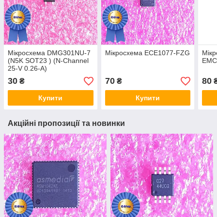
Мікросхема DMG301NU-7
Мікросхема ECE1077-FZG
Мік
(N5K SOT23 ) (N-Channel
EMC
25-V 0.26-A)
30
70
80
₴
₴
Купити
Купити
Акційні пропозиції та новинки