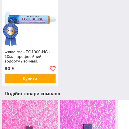
Флюс гель FG1000-NC -
10мл. професійний,
водоотмывочный,
водосмываемый
90
₴
Купити
Подібні товари компанії