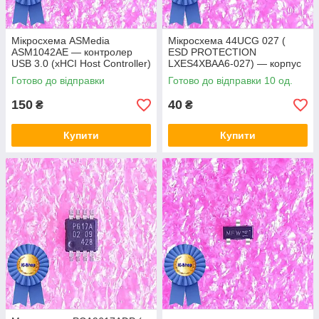
Мікросхема ASMedia
Мікросхема 44UCG 027 (
ASM1042AE — контролер
ESD PROTECTION
USB 3.0 (xHCI Host Controller)
LXES4XBAA6-027) — корпус
msop8
Готово до відправки
Готово до відправки 10 од.
150
40
₴
₴
Купити
Купити