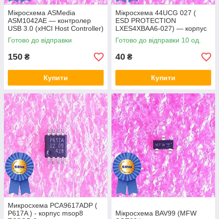
Мікросхема ASMedia
Мікросхема 44UCG 027 (
ASM1042AE — контролер
ESD PROTECTION
USB 3.0 (xHCI Host Controller)
LXES4XBAA6-027) — корпус
msop8
Готово до відправки
Готово до відправки 10 од.
150
40
₴
₴
Купити
Купити
Микросхема PCA9617ADP (
P617A ) - корпус msop8
Мікросхема BAV99 (MFW