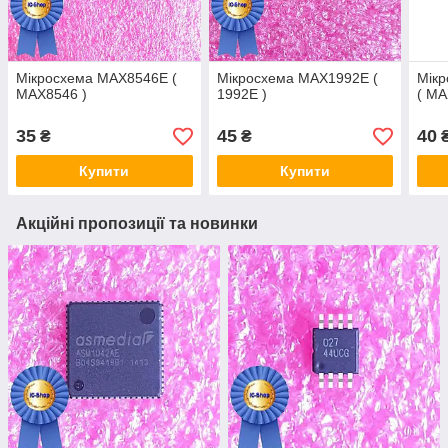
Мікросхема MAX8546E (
Мікросхема MAX1992E (
Мік
MAX8546 )
1992E )
( MA
35
45
40
₴
₴
Купити
Купити
Акційні пропозиції та новинки