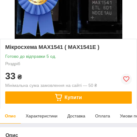
Мікросхема MAX1541 ( MAX1541E )
Готово до відправки 5 од.
Роздріб
33
₴
Мінімальна сума замовлення на сайті — 50 ₴
Купити
Опис
Характеристики
Доставка
Оплата
Умови п
Опис