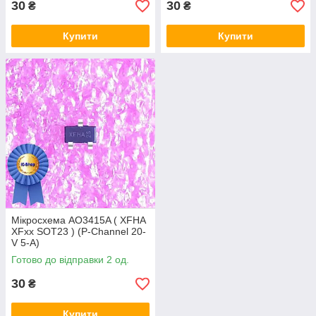
30
30
₴
₴
Купити
Купити
Мікросхема AO3415A ( XFHA
XFxx SOT23 ) (P-Channel 20-
V 5-A)
Готово до відправки 2 од.
30
₴
Купити