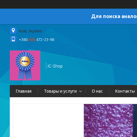
Для поиска анало
Київ, Україна
+380
(66)
472-23-98
IC-Shop
Главная
Товары и услуги
О нас
Контакты