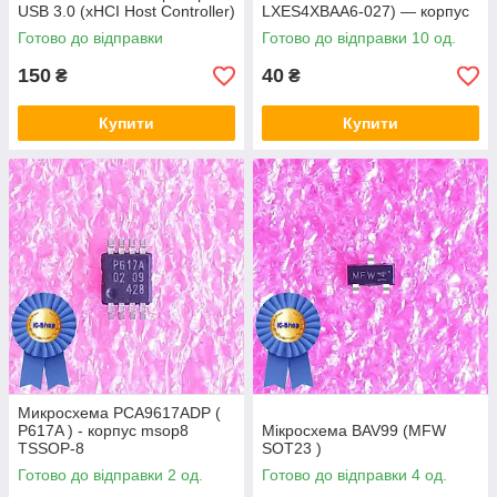
USB 3.0 (xHCI Host Controller)
LXES4XBAA6-027) — корпус
msop8
Готово до відправки
Готово до відправки 10 од.
150
40
₴
₴
Купити
Купити
Микросхема PCA9617ADP (
P617A ) - корпус msop8
Мікросхема BAV99 (MFW
TSSOP-8
SOT23 )
Готово до відправки 2 од.
Готово до відправки 4 од.