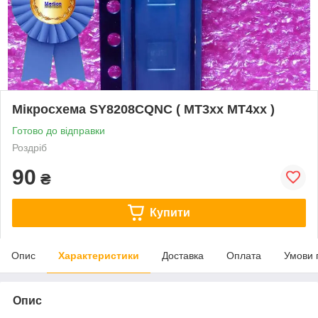
Мікросхема SY8208CQNC ( MT3xx MT4xx )
Готово до відправки
Роздріб
90
₴
Купити
Опис
Характеристики
Доставка
Оплата
Умови 
Опис