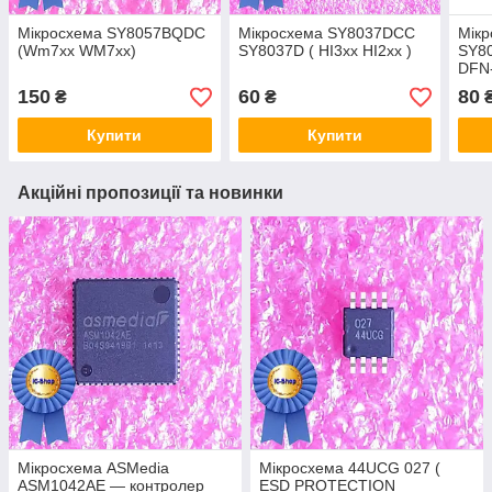
Мікросхема SY8057BQDC
Мікросхема SY8037DCC
Мік
(Wm7xx WM7xx)
SY8037D ( HI3xx HI2xx )
SY80
DFN
150
60
80
₴
₴
Купити
Купити
Акційні пропозиції та новинки
Мікросхема ASMedia
Мікросхема 44UCG 027 (
ASM1042AE — контролер
ESD PROTECTION