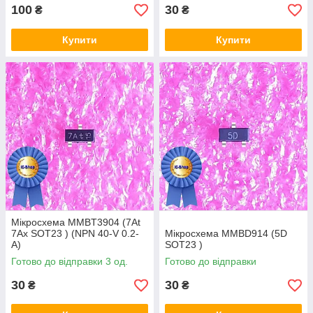
100
30
₴
₴
Купити
Купити
Мікросхема MMBT3904 (7At
7Ax SOT23 ) (NPN 40-V 0.2-
Мікросхема MMBD914 (5D
A)
SOT23 )
Готово до відправки 3 од.
Готово до відправки
30
30
₴
₴