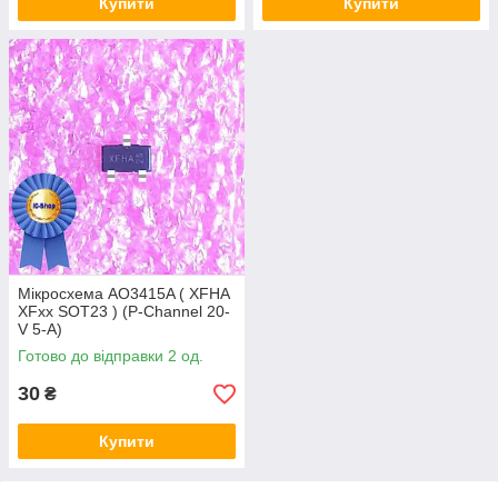
Купити
Купити
Мікросхема AO3415A ( XFHA
XFxx SOT23 ) (P-Channel 20-
V 5-A)
Готово до відправки 2 од.
30
₴
Купити