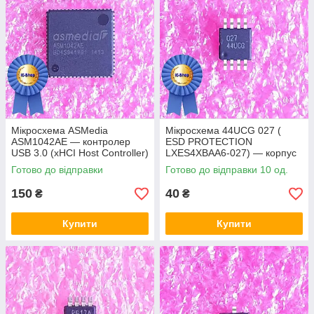
Мікросхема ASMedia
Мікросхема 44UCG 027 (
ASM1042AE — контролер
ESD PROTECTION
USB 3.0 (xHCI Host Controller)
LXES4XBAA6-027) — корпус
msop8
Готово до відправки
Готово до відправки 10 од.
150
40
₴
₴
Купити
Купити