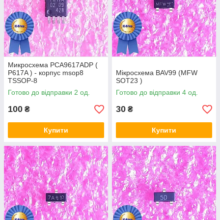
Микросхема PCA9617ADP (
P617A ) - корпус msop8
Мікросхема BAV99 (MFW
TSSOP-8
SOT23 )
Готово до відправки 2 од.
Готово до відправки 4 од.
100
30
₴
₴
Купити
Купити