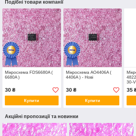
Подібні товари компанії
Мікросхема FDS6680A (
Мікросхема AO4406A (
Мікр
6680A )
4406A ) - Нові
4822
30-V
30
30
35
₴
₴
Купити
Купити
Акційні пропозиції та новинки