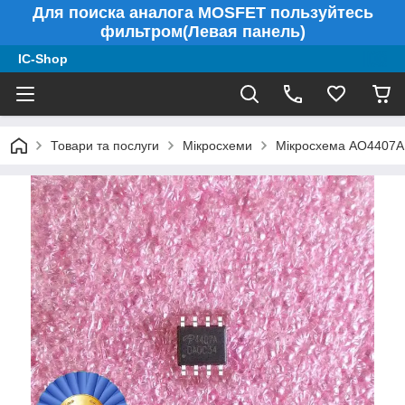
Для поиска аналога MOSFET пользуйтесь
фильтром(Левая панель)
IC-Shop
Товари та послуги
Мікросхеми
Мікросхема AO4407A 