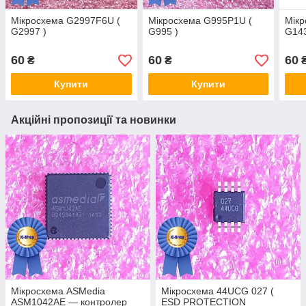
Мікросхема G2997F6U (
Мікросхема G995P1U (
Мікр
G2997 )
G995 )
G143
60
60
60
₴
₴
Купити
Купити
Акційні пропозиції та новинки
Мікросхема ASMedia
Мікросхема 44UCG 027 (
ASM1042AE — контролер
ESD PROTECTION