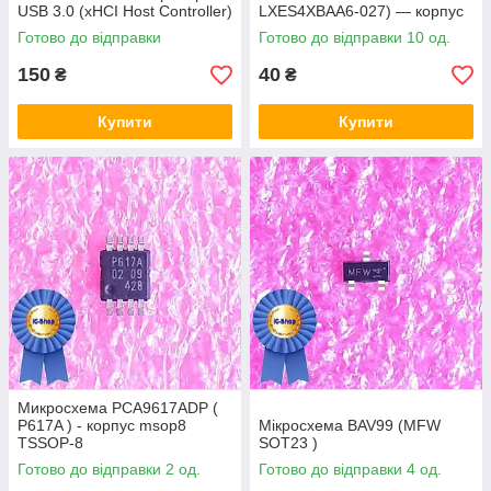
USB 3.0 (xHCI Host Controller)
LXES4XBAA6-027) — корпус
msop8
Готово до відправки
Готово до відправки 10 од.
150
40
₴
₴
Купити
Купити
Микросхема PCA9617ADP (
P617A ) - корпус msop8
Мікросхема BAV99 (MFW
TSSOP-8
SOT23 )
Готово до відправки 2 од.
Готово до відправки 4 од.