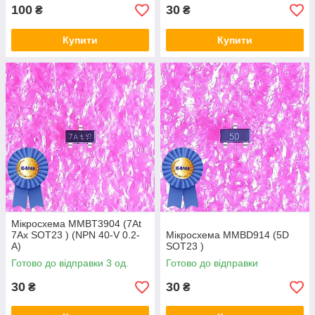
100
30
₴
₴
Купити
Купити
Мікросхема MMBT3904 (7At
7Ax SOT23 ) (NPN 40-V 0.2-
Мікросхема MMBD914 (5D
A)
SOT23 )
Готово до відправки 3 од.
Готово до відправки
30
30
₴
₴