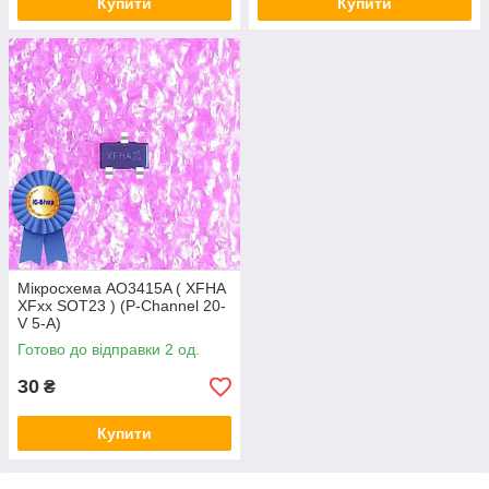
Купити
Купити
Мікросхема AO3415A ( XFHA
XFxx SOT23 ) (P-Channel 20-
V 5-A)
Готово до відправки 2 од.
30
₴
Купити