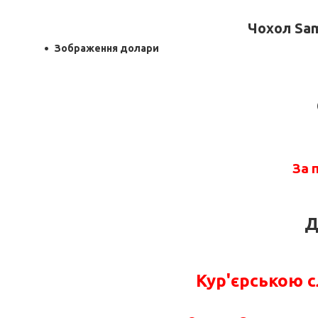
Чохол Sam
Зображення долари
За 
Д
Кур'єрською 