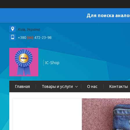
Для поиска анало
Київ, Україна
+380
(66)
472-23-98
IC-Shop
Главная
Товары и услуги
О нас
Контакты