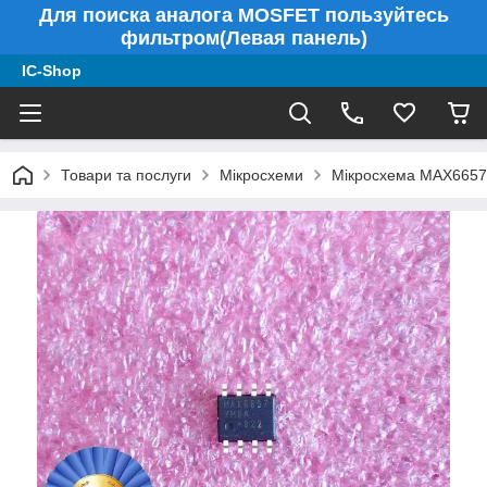
Для поиска аналога MOSFET пользуйтесь
фильтром(Левая панель)
IC-Shop
Товари та послуги
Мікросхеми
Мікросхема MAX6657