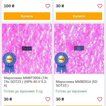
100
30
₴
₴
Купити
Купити
Мікросхема MMBT3904 (7At
7Ax SOT23 ) (NPN 40-V 0.2-
Мікросхема MMBD914 (5D
A)
SOT23 )
Готово до відправки 3 од.
Готово до відправки
30
30
₴
₴