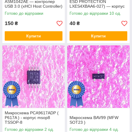
ASM1042AE — контролер
ESD PROTECTION
USB 3.0 (xHCI Host Controller)
LXES4XBAA6-027) — корпус
msop8
Готово до відправки
Готово до відправки 10 од.
150
40
₴
₴
Купити
Купити
Микросхема PCA9617ADP (
P617A ) - корпус msop8
Мікросхема BAV99 (MFW
TSSOP-8
SOT23 )
Готово до відправки 2 од.
Готово до відправки 4 од.