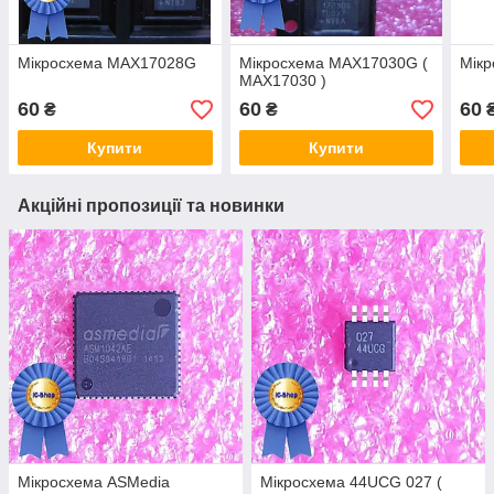
Мікросхема MAX17028G
Мікросхема MAX17030G (
Мік
MAX17030 )
60
60
60
₴
₴
Купити
Купити
Акційні пропозиції та новинки
Мікросхема ASMedia
Мікросхема 44UCG 027 (