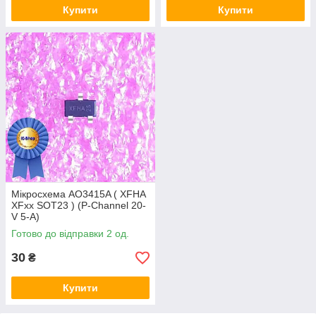
Купити
Купити
Мікросхема AO3415A ( XFHA
XFxx SOT23 ) (P-Channel 20-
V 5-A)
Готово до відправки 2 од.
30
₴
Купити