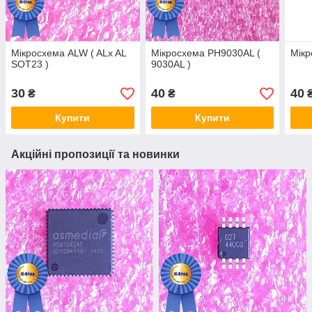
Мікросхема ALW ( ALx AL
Мікросхема PH9030AL (
Мік
SOT23 )
9030AL )
30
40
40
₴
₴
Купити
Купити
Акційні пропозиції та новинки