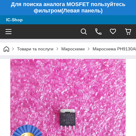
Для поиска аналога MOSFET пользуйтесь
фильтром(Левая панель)
IC-Shop
Товари та послуги
Мікросхеми
Мікросхема PH9130AL