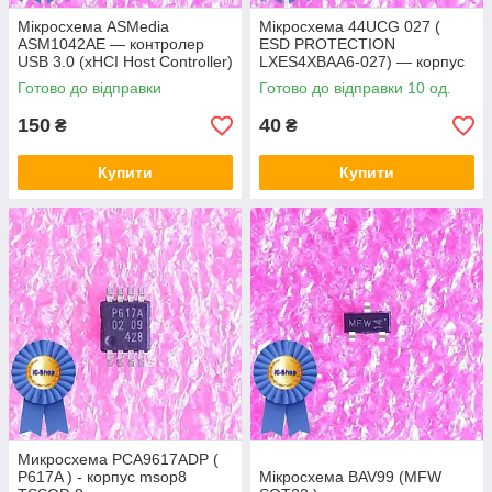
Мікросхема ASMedia
Мікросхема 44UCG 027 (
ASM1042AE — контролер
ESD PROTECTION
USB 3.0 (xHCI Host Controller)
LXES4XBAA6-027) — корпус
msop8
Готово до відправки
Готово до відправки 10 од.
150
40
₴
₴
Купити
Купити
Микросхема PCA9617ADP (
P617A ) - корпус msop8
Мікросхема BAV99 (MFW