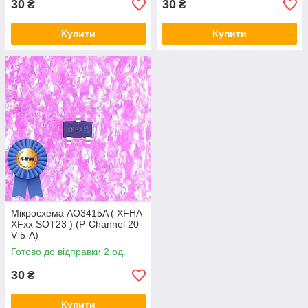
30
30
₴
₴
Купити
Купити
Мікросхема AO3415A ( XFHA
XFxx SOT23 ) (P-Channel 20-
V 5-A)
Готово до відправки 2 од.
30
₴
Купити