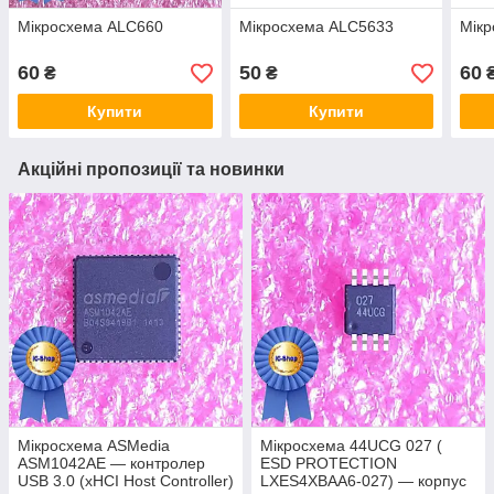
Мікросхема ALC660
Мікросхема ALC5633
Мік
60
50
60
₴
₴
Купити
Купити
Акційні пропозиції та новинки
Мікросхема ASMedia
Мікросхема 44UCG 027 (
ASM1042AE — контролер
ESD PROTECTION
USB 3.0 (xHCI Host Controller)
LXES4XBAA6-027) — корпус