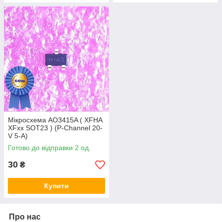
Мікросхема AO3415A ( XFHA
XFxx SOT23 ) (P-Channel 20-
V 5-A)
Готово до відправки 2 од.
30
₴
Купити
Про нас