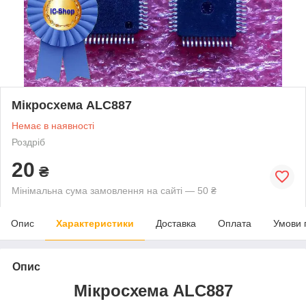
Мікросхема ALC887
Немає в наявності
Роздріб
20
₴
Мінімальна сума замовлення на сайті — 50 ₴
Опис
Характеристики
Доставка
Оплата
Умови 
Опис
Мікросхема ALC887