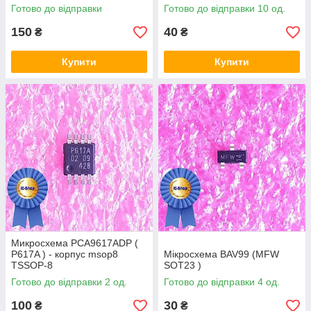
msop8
Готово до відправки
Готово до відправки 10 од.
150
40
₴
₴
Купити
Купити
Микросхема PCA9617ADP (
P617A ) - корпус msop8
Мікросхема BAV99 (MFW
TSSOP-8
SOT23 )
Готово до відправки 2 од.
Готово до відправки 4 од.
100
30
₴
₴