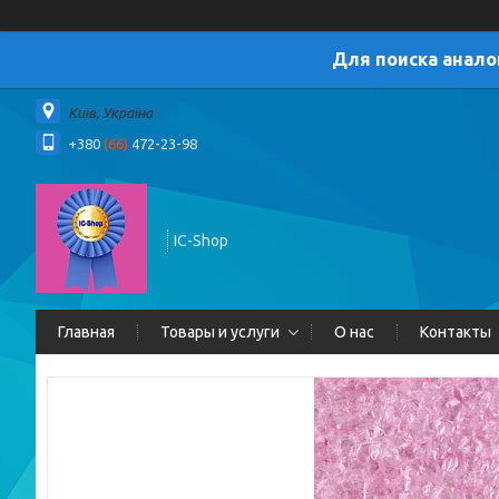
Для поиска анало
Київ, Україна
+380
(66)
472-23-98
IC-Shop
Главная
Товары и услуги
О нас
Контакты