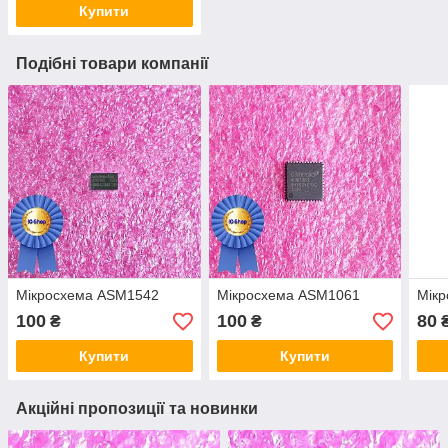
Купити
Подібні товари компанії
Мікросхема ASM1542
Мікросхема ASM1061
Мік
100
100
80
₴
₴
Купити
Купити
Акційні пропозиції та новинки