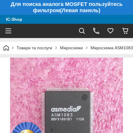
Для поиска аналога MOSFET пользуйтесь
фильтром(Левая панель)
IC-Shop
Товари та послуги
Мікросхеми
Мікросхема ASM1083