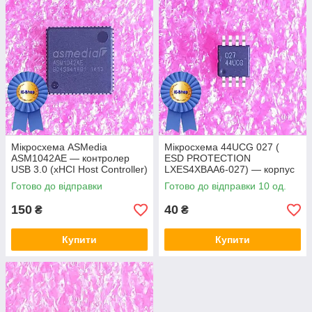
Мікросхема ASMedia
Мікросхема 44UCG 027 (
ASM1042AE — контролер
ESD PROTECTION
USB 3.0 (xHCI Host Controller)
LXES4XBAA6-027) — корпус
msop8
Готово до відправки
Готово до відправки 10 од.
150
40
₴
₴
Купити
Купити