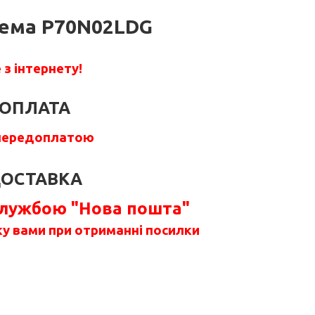
ема P70N02LDG
з інтернету!
ОПЛАТА
передоплатою
ОСТАВКА
службою "Нова пошта"
у вами при отриманні посилки