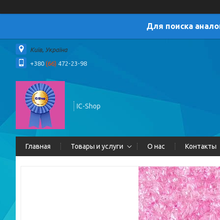
Для поиска анало
Київ, Україна
+380
(66)
472-23-98
IC-Shop
Главная
Товары и услуги
О нас
Контакты