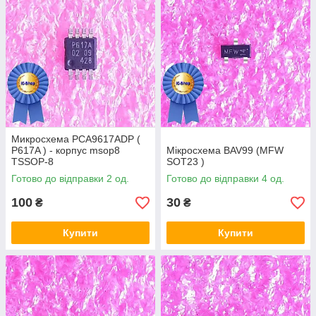
Микросхема PCA9617ADP (
P617A ) - корпус msop8
Мікросхема BAV99 (MFW
TSSOP-8
SOT23 )
Готово до відправки 2 од.
Готово до відправки 4 од.
100
30
₴
₴
Купити
Купити