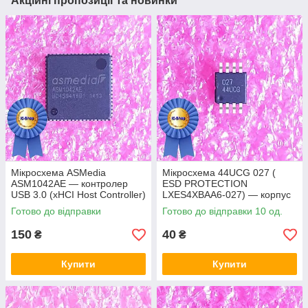
Акційні пропозиції та новинки
Мікросхема ASMedia
Мікросхема 44UCG 027 (
ASM1042AE — контролер
ESD PROTECTION
USB 3.0 (xHCI Host Controller)
LXES4XBAA6-027) — корпус
msop8
Готово до відправки
Готово до відправки 10 од.
150
40
₴
₴
Купити
Купити