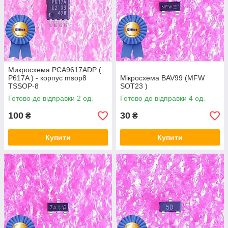
Микросхема PCA9617ADP (
P617A ) - корпус msop8
Мікросхема BAV99 (MFW
TSSOP-8
SOT23 )
Готово до відправки 2 од.
Готово до відправки 4 од.
100
30
₴
₴
Купити
Купити