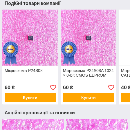
Подібні товари компанії
Мікросхема P24S08
Мікросхема P24S08A 1024
Мікр
× 8-bit CMOS EEPROM
CAT
60
60
40
₴
₴
Купити
Купити
Акційні пропозиції та новинки