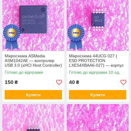
Мікросхема ASMedia
Мікросхема 44UCG 027 (
ASM1042AE — контролер
ESD PROTECTION
USB 3.0 (xHCI Host Controller)
LXES4XBAA6-027) — корпус
msop8
Готово до відправки
Готово до відправки 10 од.
150
40
₴
₴
Купити
Купити