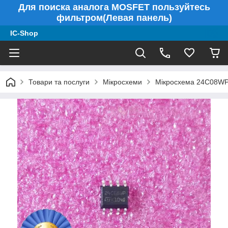
Для поиска аналога MOSFET пользуйтесь
фильтром(Левая панель)
IC-Shop
Товари та послуги
Мікросхеми
Мікросхема 24C08W