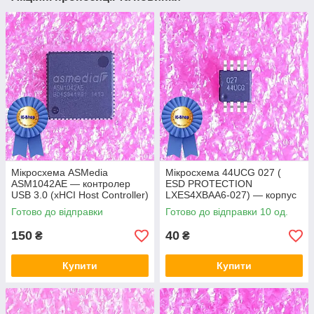
Мікросхема ASMedia
Мікросхема 44UCG 027 (
ASM1042AE — контролер
ESD PROTECTION
USB 3.0 (xHCI Host Controller)
LXES4XBAA6-027) — корпус
msop8
Готово до відправки
Готово до відправки 10 од.
150
40
₴
₴
Купити
Купити