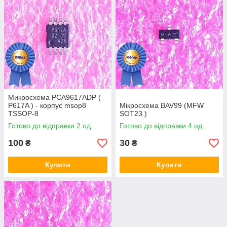
Микросхема PCA9617ADP (
P617A ) - корпус msop8
Мікросхема BAV99 (MFW
TSSOP-8
SOT23 )
Готово до відправки 2 од.
Готово до відправки 4 од.
100
30
₴
₴
Купити
Купити