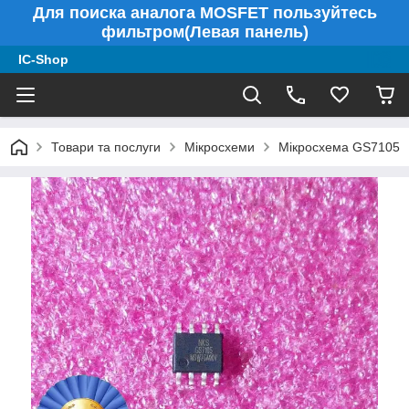
Для поиска аналога MOSFET пользуйтесь
фильтром(Левая панель)
IC-Shop
Товари та послуги
Мікросхеми
Мікросхема GS7105