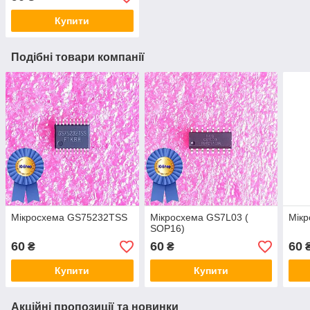
Купити
Подібні товари компанії
Мікросхема GS75232TSS
Мікросхема GS7L03 (
Мік
SOP16)
60
60
60
₴
₴
Купити
Купити
Акційні пропозиції та новинки