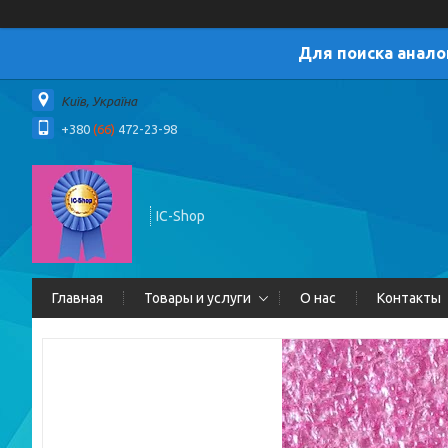
Для поиска анало
Київ, Україна
+380
(66)
472-23-98
IC-Shop
Главная
Товары и услуги
О нас
Контакты