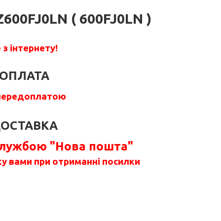
600FJ0LN ( 600FJ0LN )
з інтернету!
ОПЛАТА
передоплатою
ОСТАВКА
службою "Нова пошта"
у вами при отриманні посилки