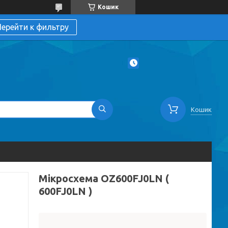
Кошик
ерейти к фильтру
Кошик
Мікросхема OZ600FJ0LN (
600FJ0LN )