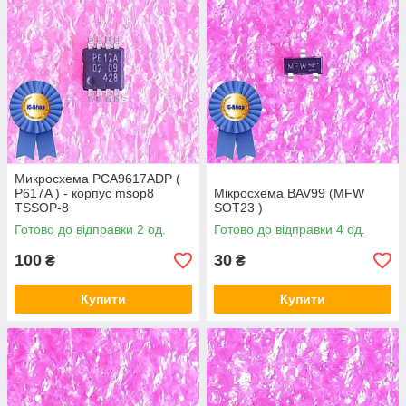
Микросхема PCA9617ADP (
P617A ) - корпус msop8
Мікросхема BAV99 (MFW
TSSOP-8
SOT23 )
Готово до відправки 2 од.
Готово до відправки 4 од.
100
30
₴
₴
Купити
Купити