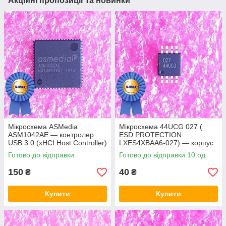
Акційні пропозиції та новинки
Мікросхема ASMedia
Мікросхема 44UCG 027 (
ASM1042AE — контролер
ESD PROTECTION
USB 3.0 (xHCI Host Controller)
LXES4XBAA6-027) — корпус
msop8
Готово до відправки
Готово до відправки 10 од.
150
40
₴
₴
Купити
Купити