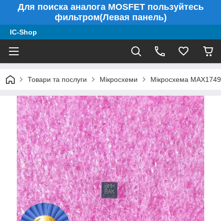
Для поиска аналога MOSFET пользуйтесь
фильтром(Левая панель)
IC-Shop
Товари та послуги
Мікросхеми
Мікросхема MAX1749