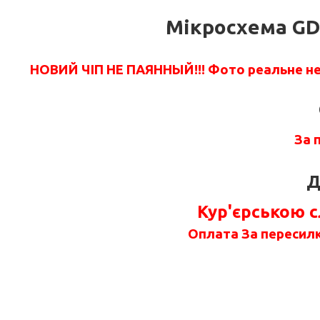
Мікросхема GD
НОВИЙ ЧІП НЕ ПАЯННЫЙ!!!
Фото реальне не 
За 
Д
Кур'єрською 
Оплата За пересилк