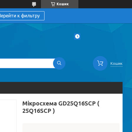
Кошик
ерейти к фильтру
Кошик
Мікросхема GD25Q16SCP (
25Q16SCP )