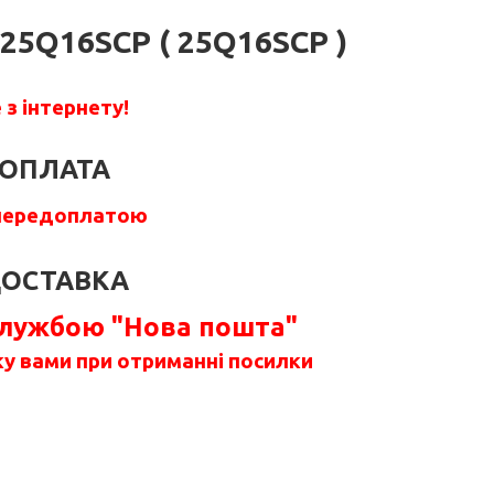
25Q16SCP ( 25Q16SCP )
з інтернету!
ОПЛАТА
передоплатою
ОСТАВКА
службою "Нова пошта"
у вами при отриманні посилки