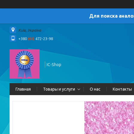
Для поиска анало
Київ, Україна
+380
(66)
472-23-98
IC-Shop
Главная
Товары и услуги
О нас
Контакты