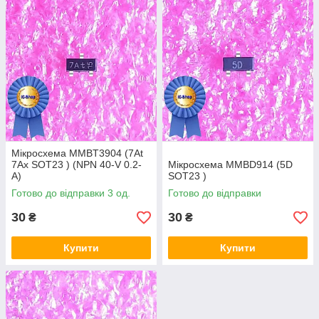
Мікросхема MMBT3904 (7At
7Ax SOT23 ) (NPN 40-V 0.2-
Мікросхема MMBD914 (5D
A)
SOT23 )
Готово до відправки 3 од.
Готово до відправки
30
30
₴
₴
Купити
Купити