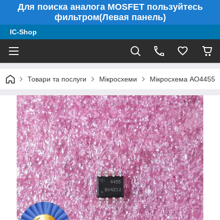
Для поиска аналога MOSFET пользуйтесь
фильтром(Левая панель)
IC-Shop
Товари та послуги
Мікросхеми
Мікросхема AO4455