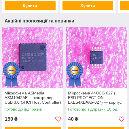
Купити
Купити
Акційні пропозиції та новинки
Мікросхема ASMedia
Мікросхема 44UCG 027 (
ASM1042AE — контролер
ESD PROTECTION
USB 3.0 (xHCI Host Controller)
LXES4XBAA6-027) — корпус
msop8
Готово до відправки
Готово до відправки 10 од.
150
40
₴
₴