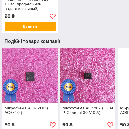
10мл. професійний,
водоотмывочный,
водосмываемый
90
₴
Купити
Подібні товари компанії
Мікросхема AON6410 (
Мікросхема AO4807 ( Dual
Мікр
AO6410 )
P-Channel 30-V 6-A)
AO67
50
60
50
₴
₴