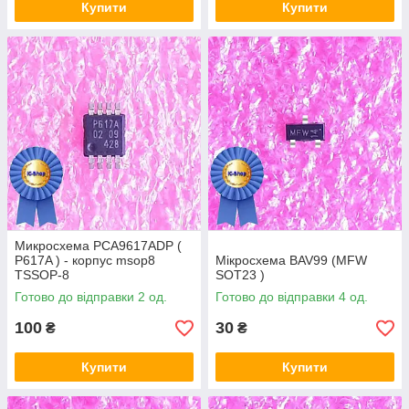
Купити
Купити
Микросхема PCA9617ADP (
P617A ) - корпус msop8
Мікросхема BAV99 (MFW
TSSOP-8
SOT23 )
Готово до відправки 2 од.
Готово до відправки 4 од.
100
30
₴
₴
Купити
Купити