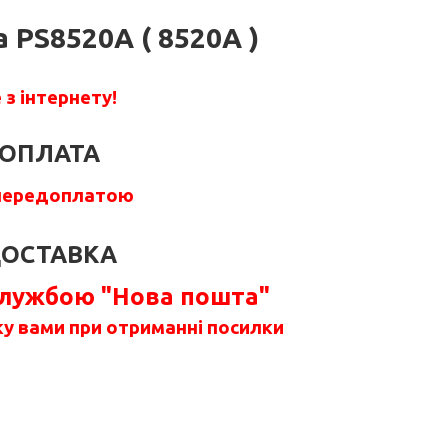
 PS8520A ( 8520A )
з інтернету!
ОПЛАТА
передоплатою
ОСТАВКА
службою "Нова пошта"
у вами при отриманні посилки