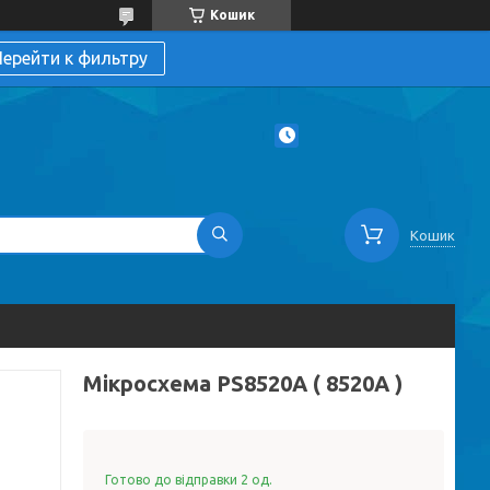
Кошик
ерейти к фильтру
Кошик
Мікросхема PS8520A ( 8520A )
Готово до відправки 2 од.