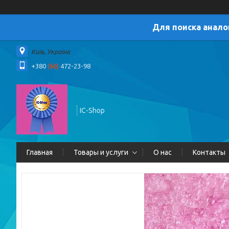
Для поиска анало
Київ, Україна
+380
(66)
472-23-98
IC-Shop
Главная
Товары и услуги
О нас
Контакты