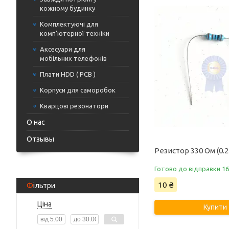
кожному будинку
Комплектуючі для
комп'ютерної техніки
Аксесуари для
мобільних телефонів
Плати HDD ( PCB )
Корпуси для саморобок
Кварцові резонатори
О нас
Отзывы
Резистор 330 Ом (0.
Готово до відправки 16
10 ₴
Фільтри
Ціна
Купити