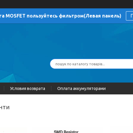
га MOSFET пользуйтесь фильтром(Левая панель)
П
Условия возврата
Оплата аккумуляторами
унти