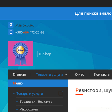
Для поиска анало
Київ, Україна
+380
(66)
472-23-98
IC-Shop
Главная
Товары и услуги
О нас
Контакты
Резистори, ш
Товары и услуги
Товари для блекаута
Мікросхеми