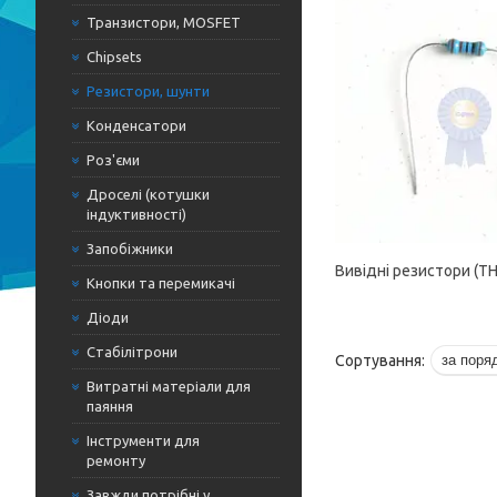
Транзистори, MOSFET
Chipsets
Резистори, шунти
Конденсатори
Роз'єми
Дроселі (котушки
індуктивності)
Запобіжники
Вивідні резистори (T
Кнопки та перемикачі
Діоди
Стабілітрони
Витратні матеріали для
паяння
Інструменти для
ремонту
Завжди потрібні у