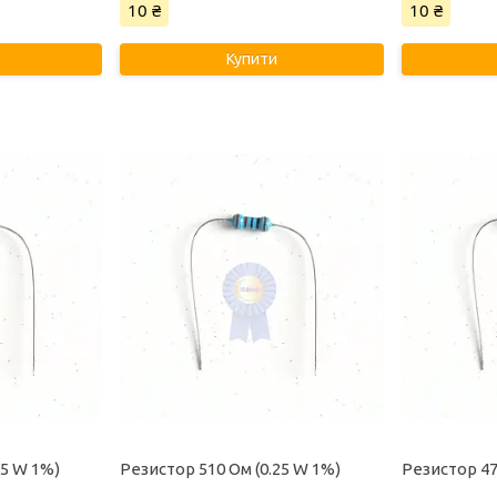
10 ₴
10 ₴
Купити
25 W 1%)
Резистор 510 Ом (0.25 W 1%)
Резистор 47